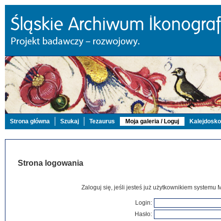
Strona główna
Szukaj
Tezaurus
Moja galeria / Loguj
Kalejdosk
Strona logowania
Zaloguj się, jeśli jesteś już użytkownikiem systemu 
Login:
Hasło: