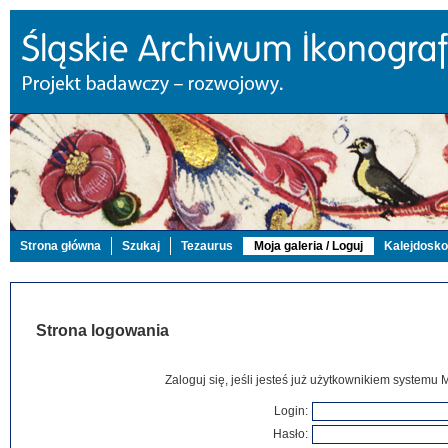
Strona główna
Szukaj
Tezaurus
Moja galeria / Loguj
Kalejdosk
Strona logowania
Zaloguj się, jeśli jesteś już użytkownikiem systemu 
Login:
Hasło: