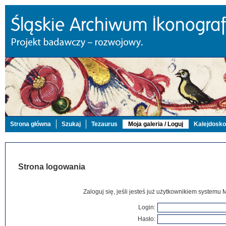
Strona główna
Szukaj
Tezaurus
Moja galeria / Loguj
Kalejdosk
Strona logowania
Zaloguj się, jeśli jesteś już użytkownikiem systemu 
Login:
Hasło: