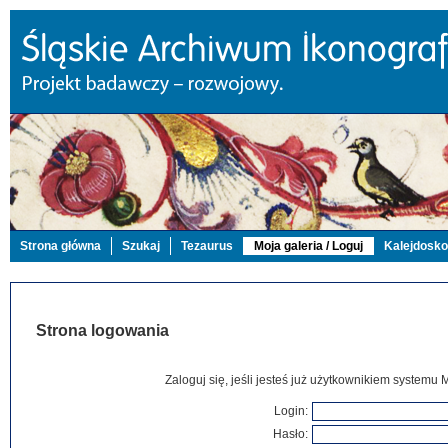
Strona główna
Szukaj
Tezaurus
Moja galeria / Loguj
Kalejdosk
Strona logowania
Zaloguj się, jeśli jesteś już użytkownikiem systemu 
Login:
Hasło: