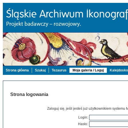
Strona główna
Szukaj
Tezaurus
Moja galeria / Loguj
Kalejdosk
Strona logowania
Zaloguj się, jeśli jesteś już użytkownikiem systemu 
Login:
Hasło: