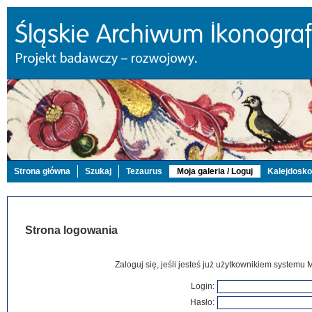
Strona główna
Szukaj
Tezaurus
Moja galeria / Loguj
Kalejdosk
Strona logowania
Zaloguj się, jeśli jesteś już użytkownikiem systemu 
Login:
Hasło: