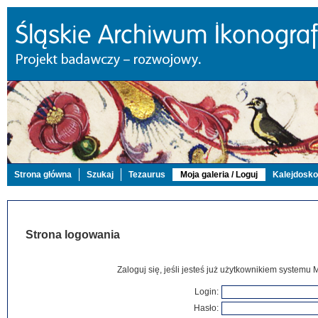
Strona główna
Szukaj
Tezaurus
Moja galeria / Loguj
Kalejdosk
Strona logowania
Zaloguj się, jeśli jesteś już użytkownikiem systemu 
Login:
Hasło: