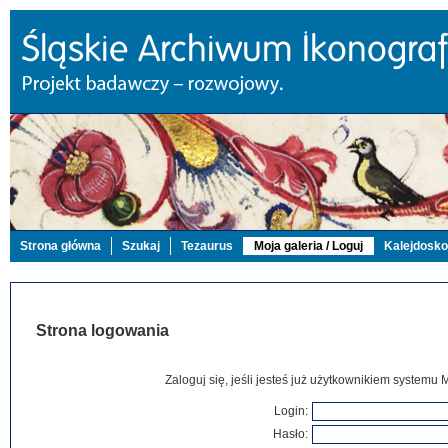
Strona główna
Szukaj
Tezaurus
Moja galeria / Loguj
Kalejdosk
Strona logowania
Zaloguj się, jeśli jesteś już użytkownikiem systemu 
Login:
Hasło: