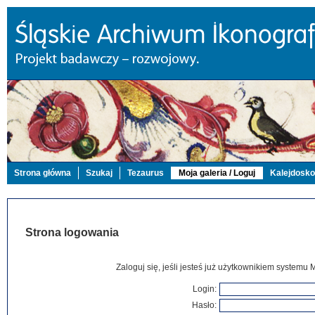
Strona główna
Szukaj
Tezaurus
Moja galeria / Loguj
Kalejdosk
Strona logowania
Zaloguj się, jeśli jesteś już użytkownikiem systemu 
Login:
Hasło: