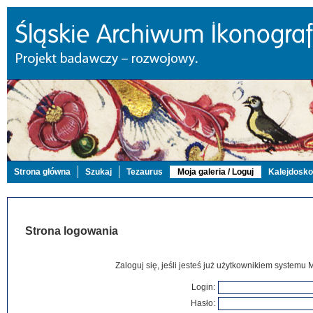
Strona główna
Szukaj
Tezaurus
Moja galeria / Loguj
Kalejdosk
Strona logowania
Zaloguj się, jeśli jesteś już użytkownikiem systemu 
Login:
Hasło: