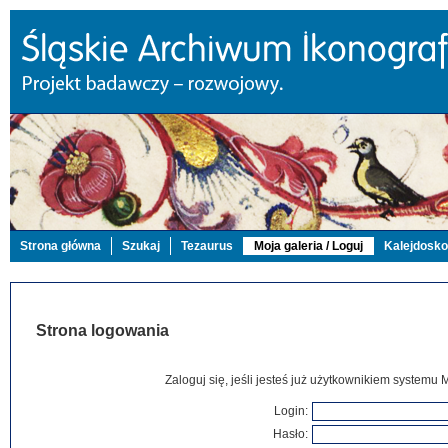
Strona główna
Szukaj
Tezaurus
Moja galeria / Loguj
Kalejdosk
Strona logowania
Zaloguj się, jeśli jesteś już użytkownikiem systemu 
Login:
Hasło: