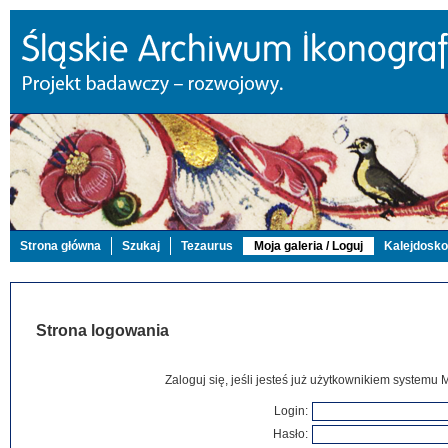
Strona główna
Szukaj
Tezaurus
Moja galeria / Loguj
Kalejdosk
Strona logowania
Zaloguj się, jeśli jesteś już użytkownikiem systemu 
Login:
Hasło: