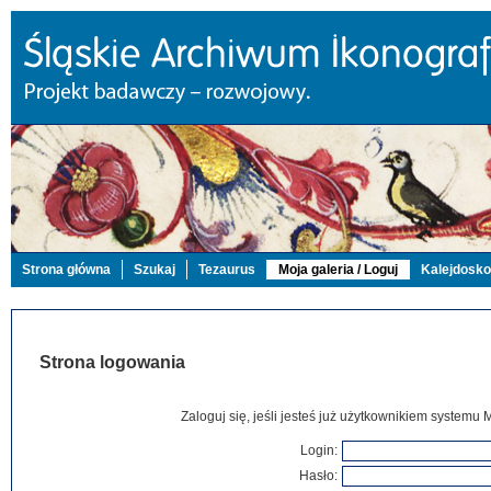
Strona główna
Szukaj
Tezaurus
Moja galeria / Loguj
Kalejdosk
Strona logowania
Zaloguj się, jeśli jesteś już użytkownikiem systemu 
Login:
Hasło: