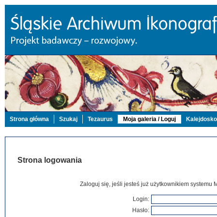
Strona główna
Szukaj
Tezaurus
Moja galeria / Loguj
Kalejdosk
Strona logowania
Zaloguj się, jeśli jesteś już użytkownikiem systemu 
Login:
Hasło: