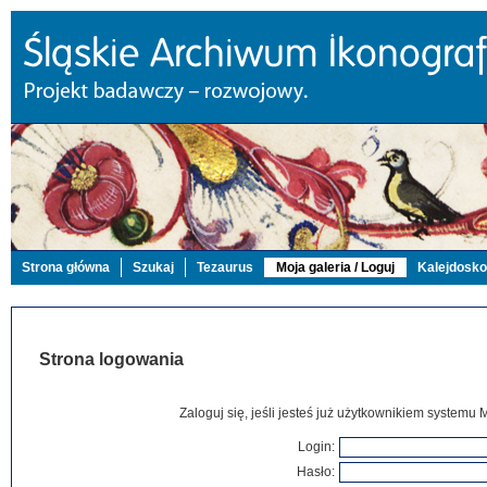
Strona główna
Szukaj
Tezaurus
Moja galeria / Loguj
Kalejdosk
Strona logowania
Zaloguj się, jeśli jesteś już użytkownikiem systemu 
Login:
Hasło: