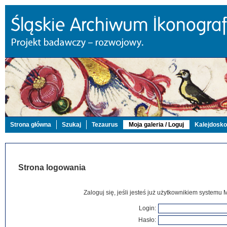
Strona główna
Szukaj
Tezaurus
Moja galeria / Loguj
Kalejdosk
Strona logowania
Zaloguj się, jeśli jesteś już użytkownikiem systemu 
Login:
Hasło: