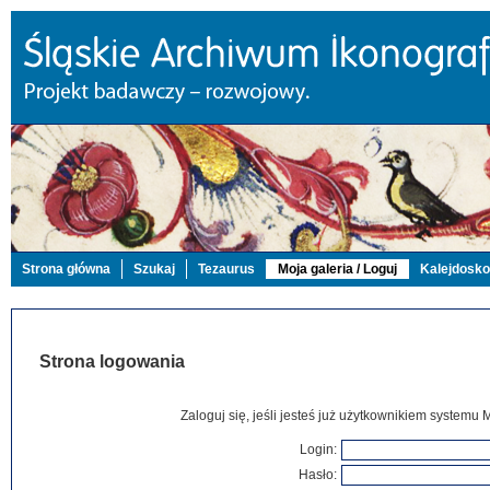
Strona główna
Szukaj
Tezaurus
Moja galeria / Loguj
Kalejdosk
Strona logowania
Zaloguj się, jeśli jesteś już użytkownikiem systemu 
Login:
Hasło: