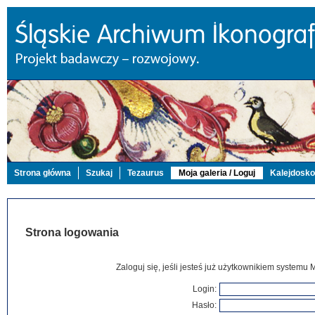
Strona główna
Szukaj
Tezaurus
Moja galeria / Loguj
Kalejdosk
Strona logowania
Zaloguj się, jeśli jesteś już użytkownikiem systemu 
Login:
Hasło: