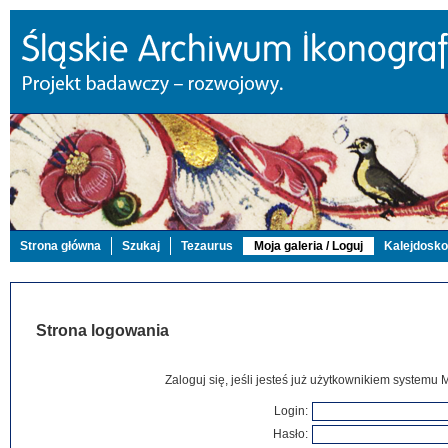
Strona główna
Szukaj
Tezaurus
Moja galeria / Loguj
Kalejdosk
Strona logowania
Zaloguj się, jeśli jesteś już użytkownikiem systemu 
Login:
Hasło: