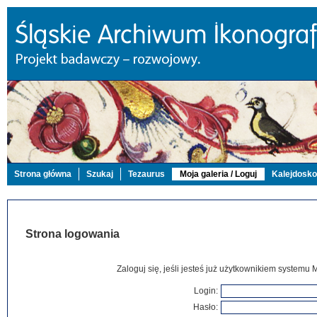
Strona główna
Szukaj
Tezaurus
Moja galeria / Loguj
Kalejdosk
Strona logowania
Zaloguj się, jeśli jesteś już użytkownikiem systemu 
Login:
Hasło: