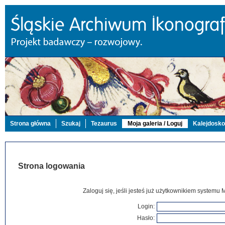
Strona główna
Szukaj
Tezaurus
Moja galeria / Loguj
Kalejdosk
Strona logowania
Zaloguj się, jeśli jesteś już użytkownikiem systemu 
Login:
Hasło: