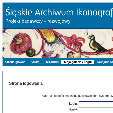
Strona główna
Szukaj
Tezaurus
Moja galeria / Loguj
Kalejdosk
Strona logowania
Zaloguj się, jeśli jesteś już użytkownikiem systemu 
Login:
Hasło: