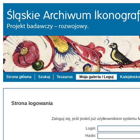
Strona główna
Szukaj
Tezaurus
Moja galeria / Loguj
Kalejdosk
Strona logowania
Zaloguj się, jeśli jesteś już użytkownikiem systemu 
Login:
Hasło: