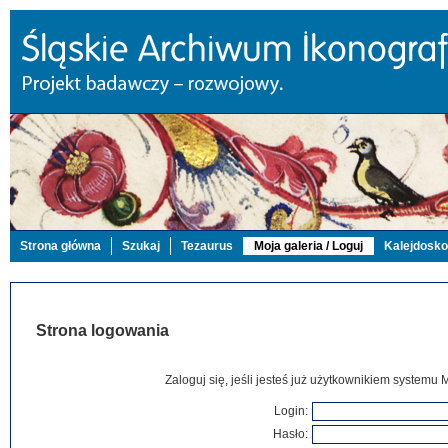
Strona główna
Szukaj
Tezaurus
Moja galeria / Loguj
Kalejdosk
Strona logowania
Zaloguj się, jeśli jesteś już użytkownikiem systemu 
Login:
Hasło: