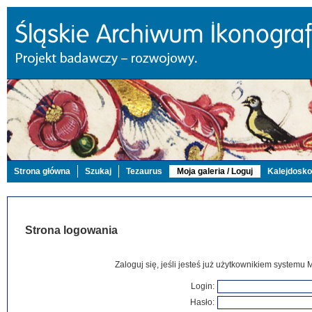
Strona główna
Szukaj
Tezaurus
Moja galeria / Loguj
Kalejdosk
Strona logowania
Zaloguj się, jeśli jesteś już użytkownikiem systemu 
Login:
Hasło: