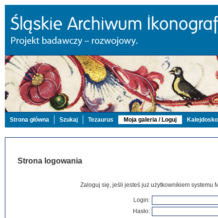
Strona główna
Szukaj
Tezaurus
Moja galeria / Loguj
Kalejdosk
Strona logowania
Zaloguj się, jeśli jesteś już użytkownikiem systemu 
Login:
Hasło: