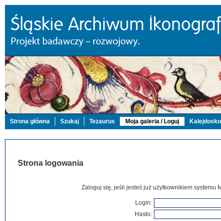
Strona główna
Szukaj
Tezaurus
Moja galeria / Loguj
Kalejdosk
Strona logowania
Zaloguj się, jeśli jesteś już użytkownikiem systemu 
Login:
Hasło: