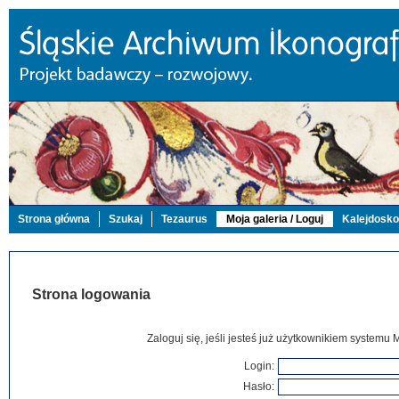
Strona główna
Szukaj
Tezaurus
Moja galeria / Loguj
Kalejdosk
Strona logowania
Zaloguj się, jeśli jesteś już użytkownikiem systemu 
Login:
Hasło: