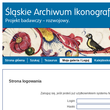
Strona główna
Szukaj
Tezaurus
Moja galeria / Loguj
Kalejdosk
Strona logowania
Zaloguj się, jeśli jesteś już użytkownikiem systemu 
Login:
Hasło: