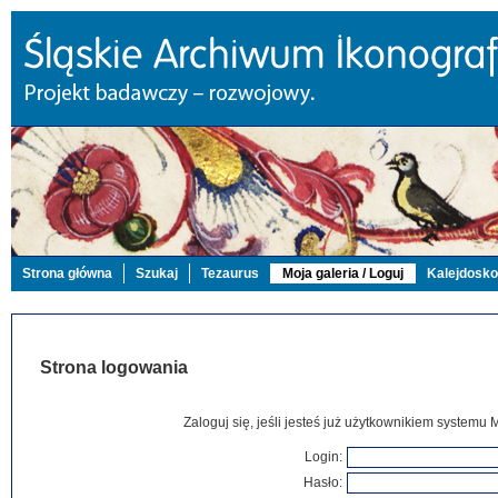
Strona główna
Szukaj
Tezaurus
Moja galeria / Loguj
Kalejdosk
Strona logowania
Zaloguj się, jeśli jesteś już użytkownikiem systemu 
Login:
Hasło: