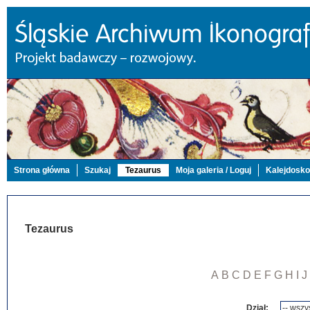
Strona główna
Szukaj
Tezaurus
Moja galeria / Loguj
Kalejdosk
Tezaurus
A
B
C
D
E
F
G
H
I
J
Dział: