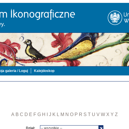
ja galeria / Loguj
Kalejdoskop
A
B
C
D
E
F
G
H
I
J
K
L
M
N
O
P
R
S
T
U
V
W
X
Y
Z
Dział: