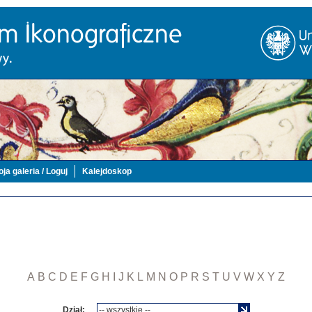
ja galeria / Loguj
Kalejdoskop
A
B
C
D
E
F
G
H
I
J
K
L
M
N
O
P
R
S
T
U
V
W
X
Y
Z
Dział: