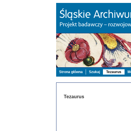
Strona główna
Szukaj
Tezaurus
Mo
Tezaurus