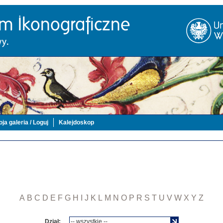
ja galeria / Loguj
Kalejdoskop
A
B
C
D
E
F
G
H
I
J
K
L
M
N
O
P
R
S
T
U
V
W
X
Y
Z
Dział: