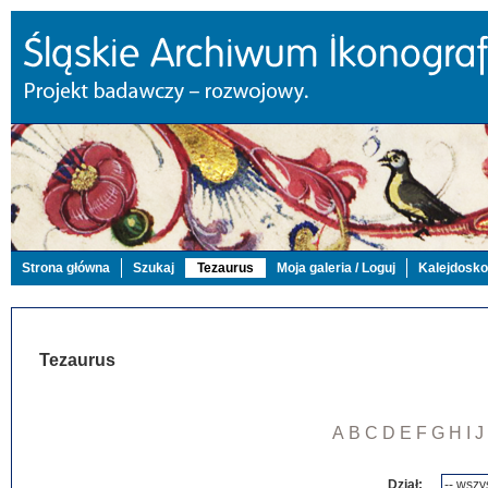
Strona główna
Szukaj
Tezaurus
Moja galeria / Loguj
Kalejdosk
Tezaurus
A
B
C
D
E
F
G
H
I
J
Dział: