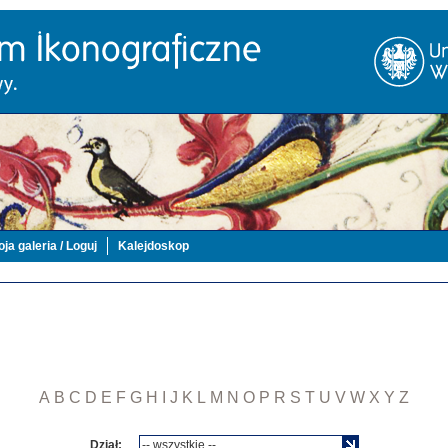
ja galeria / Loguj
Kalejdoskop
A
B
C
D
E
F
G
H
I
J
K
L
M
N
O
P
R
S
T
U
V
W
X
Y
Z
Dział: