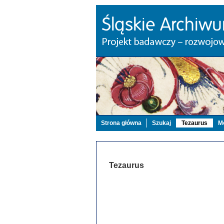
Strona główna
Szukaj
Tezaurus
Mo
Tezaurus