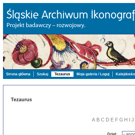
Strona główna
Szukaj
Tezaurus
Moja galeria / Loguj
Kalejdosk
Tezaurus
A
B
C
D
E
F
G
H
I
J
Dział: