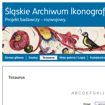
Strona główna
Szukaj
Tezaurus
Moja galeria / Loguj
Kalejdosk
Tezaurus
A
B
C
D
E
F
G
H
I
J
Dział: