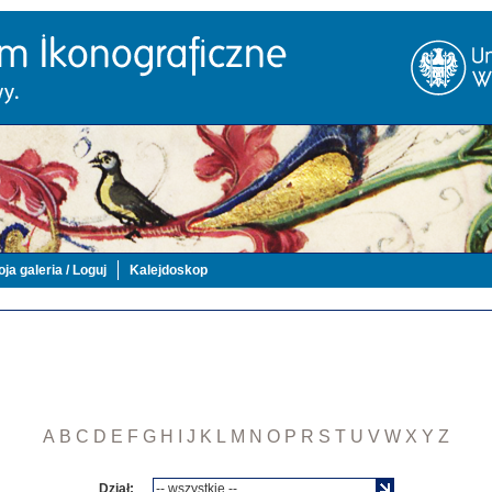
ja galeria / Loguj
Kalejdoskop
A
B
C
D
E
F
G
H
I
J
K
L
M
N
O
P
R
S
T
U
V
W
X
Y
Z
Dział: