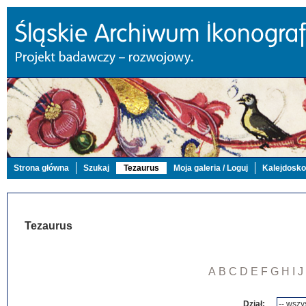
Strona główna
Szukaj
Tezaurus
Moja galeria / Loguj
Kalejdosk
Tezaurus
A
B
C
D
E
F
G
H
I
J
Dział: