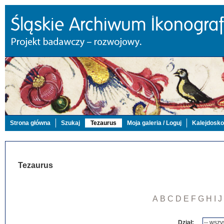
Strona główna
Szukaj
Tezaurus
Moja galeria / Loguj
Kalejdosk
Tezaurus
A
B
C
D
E
F
G
H
I
J
Dział: