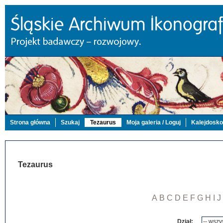
Strona główna
Szukaj
Tezaurus
Moja galeria / Loguj
Kalejdosk
Tezaurus
A
B
C
D
E
F
G
H
I
J
Dział: