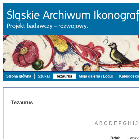
Strona główna
Szukaj
Tezaurus
Moja galeria / Loguj
Kalejdosk
Tezaurus
A
B
C
D
E
F
G
H
I
J
Dział: