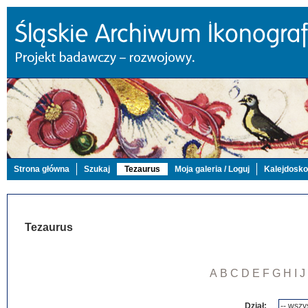
Strona główna
Szukaj
Tezaurus
Moja galeria / Loguj
Kalejdosk
Tezaurus
A
B
C
D
E
F
G
H
I
J
Dział: