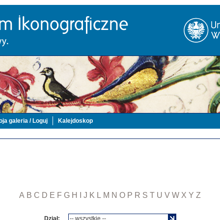
ja galeria / Loguj
Kalejdoskop
A
B
C
D
E
F
G
H
I
J
K
L
M
N
O
P
R
S
T
U
V
W
X
Y
Z
Dział: