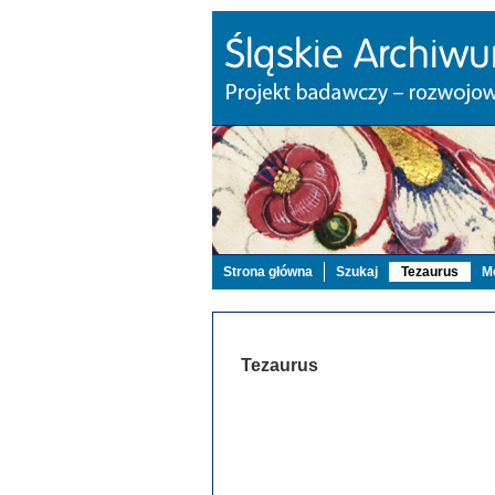
Strona główna
Szukaj
Tezaurus
Mo
Tezaurus