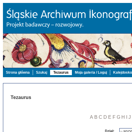
Strona główna
Szukaj
Tezaurus
Moja galeria / Loguj
Kalejdosk
Tezaurus
A
B
C
D
E
F
G
H
I
J
Dział: