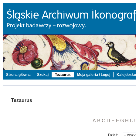
Strona główna
Szukaj
Tezaurus
Moja galeria / Loguj
Kalejdosk
Tezaurus
A
B
C
D
E
F
G
H
I
J
Dział: