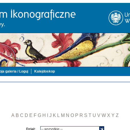
ja galeria / Loguj
Kalejdoskop
A
B
C
D
E
F
G
H
I
J
K
L
M
N
O
P
R
S
T
U
V
W
X
Y
Z
Dział: