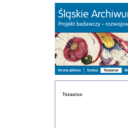
Strona główna
Szukaj
Tezaurus
Mo
Tezaurus