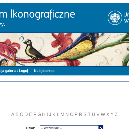
ja galeria / Loguj
Kalejdoskop
A
B
C
D
E
F
G
H
I
J
K
L
M
N
O
P
R
S
T
U
V
W
X
Y
Z
Dział: