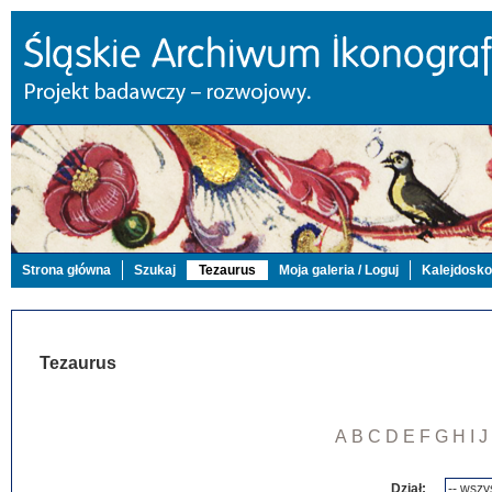
Strona główna
Szukaj
Tezaurus
Moja galeria / Loguj
Kalejdosk
Tezaurus
A
B
C
D
E
F
G
H
I
J
Dział: